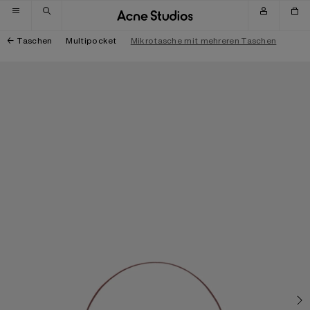
Zur Navigation wechseln
Zum Hauptinhalt wechseln
Zum Footer wechseln
Taschen
Multipocket
Mikrotasche mit mehreren Taschen