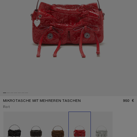
MIKROTASCHE MIT MEHREREN TASCHEN
950 €
P
Aktuelle Farbe:
Rot
Verfügbare Farben