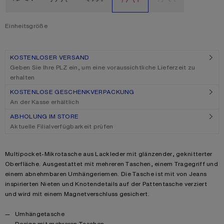
Einheitsgröße
Größe
Einheitsgröße
KOSTENLOSER VERSAND
Geben Sie Ihre PLZ ein, um eine voraussichtliche Lieferzeit zu
erhalten
KOSTENLOSE GESCHENKVERPACKUNG
An der Kasse erhältlich
ABHOLUNG IM STORE
Aktuelle Filialverfügbarkeit prüfen
Product description
Multipocket-Mikrotasche aus Lackleder mit glänzender, geknitterter
Oberfläche. Ausgestattet mit mehreren Taschen, einem Tragegriff und
einem abnehmbaren Umhängeriemen. Die Tasche ist mit von Jeans
inspirierten Nieten und Knotendetails auf der Pattentasche verziert
und wird mit einem Magnetverschluss gesichert.
Product details
Umhängetasche
Design mit mehreren Taschen