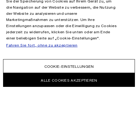
Sie der Speicherung von Cookies auf Ihrem Gerät zu, um
die Navigation auf der Website zu verbessern, die Nutzung
der Website zu analysieren und unsere
Marketingmaßnahmen zu unterstützen. Um Ihre
Einstellungen anzupassen oder die Einwilligung zu Cookies
jederzeit zu widerrufen, klicken Sie unten oder am Ende
einer beliebigen Seite auf „Cookie-Einstellungen“.
Fahren Sie fort, ohne zu akzeptieren
COOKIE-EINSTELLUNGEN
ALLE COOKIES AKZEPTIEREN
NEWSLETTER
Melden Sie sich an, um Neuigkeiten über die Acne Studios
Kollektionen, Acne Paper, Events und Sales zu erhalten.
E-MAIL