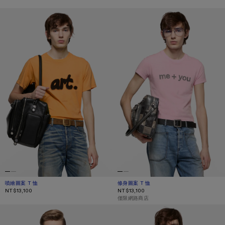
噴繪圖案 T 恤
修身圖案 T 恤
噴繪圖案 T 恤
目前顏色： 藏紅花黃
價格：NT$13,100。
修身圖案 T 恤
目前顏色： 蠟粉色
價格：NT$13,100。
NT$13,100
NT$13,100
,
僅限網路商店
酒圖案 T 恤
錯視印花 T 恤