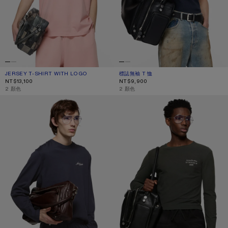
JERSEY T-SHIRT WITH LOGO
目前顏色： FADED PINK
價格：NT$13,100。
標誌無袖 T 恤
目前顏色： 海軍藍
價格：NT$9,900。
NT$13,100
NT$9,900
,
2 顏色
,
2 顏色
標誌針織 T 恤
仿舊標誌 T 恤