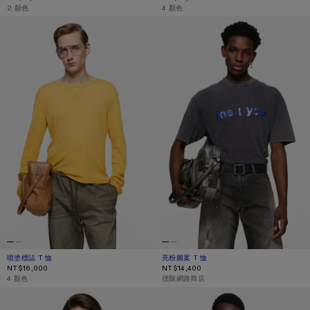
,
2 顏色
,
4 顏色
噴塗標誌 T 恤
亮粉圖案 T 恤
噴塗標誌 T 恤
目前顏色： 芥末黃
價格：NT$16,000。
亮粉圖案 T 恤
目前顏色： 洗舊黑
價格：NT$14,400。
NT$16,000
NT$14,400
,
4 顏色
,
僅限網路商店
圖形 T 恤
圖形 T 恤