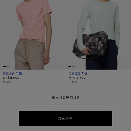
標誌合身 T 恤
目前顏色： 淡粉色
價格：NT$11,900。
仿舊標誌 T 恤
目前顏色： 淡薄荷綠
價格：NT$12,700。
NT$11,900
NT$12,700
,
2 顏色
,
2 顏色
顯示 92 中的 28
加載更多