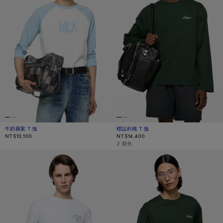
牛奶圖案 T 恤
目前顏色： 淡藍/白色
價格：NT$13,100。
標誌針織 T 恤
目前顏色： DARK GREEN
價格：NT$14,400。
NT$13,100
NT$14,400
,
2 顏色
1996 標誌 T 恤
JERSEY T-SHIRT WITH LOGO