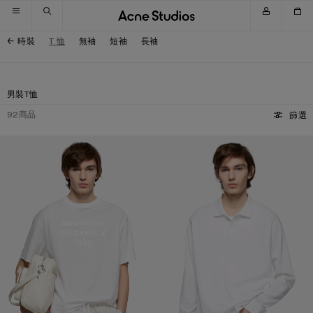
跳至導覽
跳至主選單
跳至頁尾
時裝
T 恤
無袖
短袖
長袖
男裝T恤
92
商品
篩選
白色 1996 標誌 T 恤
點綴白色 1996 標誌的翻領襯衫