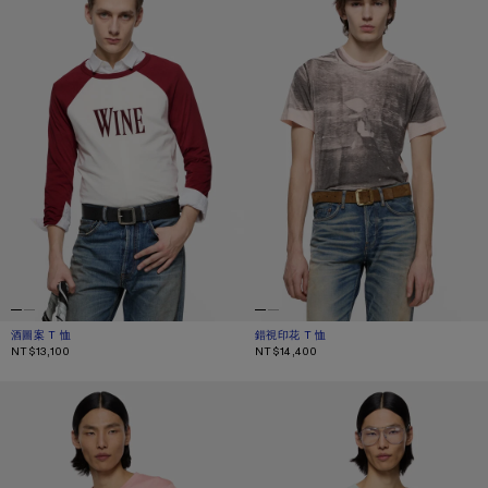
酒圖案 T 恤
目前顏色： 酒紅色/白色
價格：NT$13,100。
錯視印花 T 恤
目前顏色： 粉色／灰色
價格：NT$14,400。
NT$13,100
NT$14,400
標誌合身 T 恤
仿舊標誌 T 恤