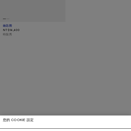
鑰匙圈
目前顏色： 金色/銀色
價格：NT$14,400。
NT$14,400
,
時裝秀
您的 COOKIE 設定