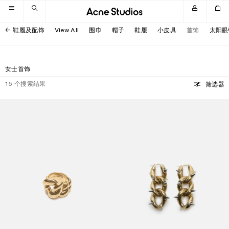
跳转至导航
跳转至主内容区域
跳转至页脚
鞋履及配饰
View All
围巾
帽子
鞋履
小皮具
首饰
太阳眼
女士首饰
15
个搜索结果
筛选器
粗链戒指
粗链耳环