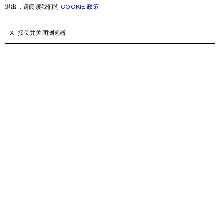
退出，请阅读我们的
COOKIE 政策
接受并关闭浏览器
时事通讯
即刻注册，可获得更多关于Acne Studios产品，Acne Paper，活动和折
扣信息。
电子邮件
联系我们
帮助