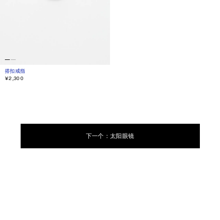
搭扣戒指
当前颜色： 银色
價格：¥2,300。
¥2,300
下一个：太阳眼镜