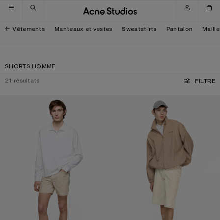
Passer à la navigation
Passer au contenu principal
Passer au bas de page
Vêtements
Manteaux et vestes
Sweatshirts
Pantalon
Maille
SHORTS HOMME
21
résultats
FILTRE
SHORT EN JEAN À COUPE DROITE
SHORT EN DENIM EFFET VIEILLI