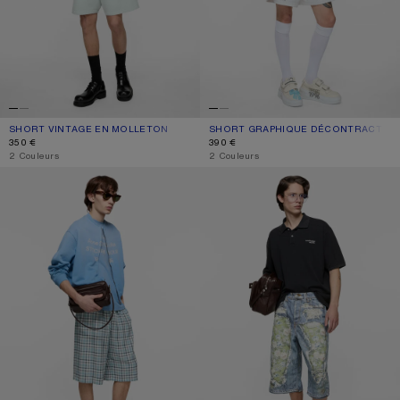
SHORT VINTAGE EN MOLLETON
COULEUR ACTUELLE: MENTHE PÂLE
PRIX : 350 €.
SHORT GRAPHIQUE DÉCONTRACTÉ
COULEUR ACTUELLE: BLANC
PRIX : 390 €.
350 €
390 €
,
2 Couleurs
,
2 Couleurs
SHORT DÉCONTRACTÉ EN FLANELLE À CARREAUX
SHORT EN DENIM IMPRESSION TRO