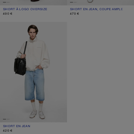
SHORT À LOGO OVERSIZE
COULEUR ACTUELLE: BLANC/MARRON
PRIX : 490 €.
SHORT EN JEAN, COUPE AMPLE
COULEUR ACTUELLE: NOIR
PRIX : 470 €.
490 €
470 €
SHORT EN JEAN
SHORT EN JEAN
COULEUR ACTUELLE: BLEU CLAIR
PRIX : 420 €.
420 €