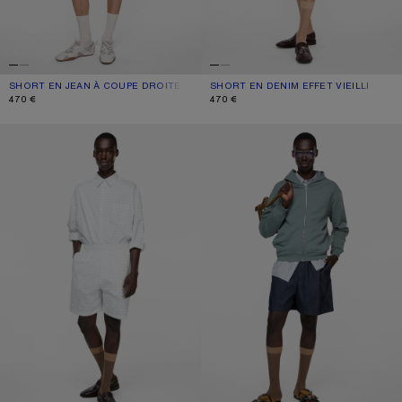
SHORT EN JEAN À COUPE DROITE
COULEUR ACTUELLE: BLANC
PRIX : 470 €.
SHORT EN DENIM EFFET VIEILLI
COULEUR ACTUELLE: BLANC
PRIX : 470 €.
470 €
470 €
SHORT DÉCONTRACTÉ À CARREAUX
SHORT DENIM DÉCONTRACTÉ