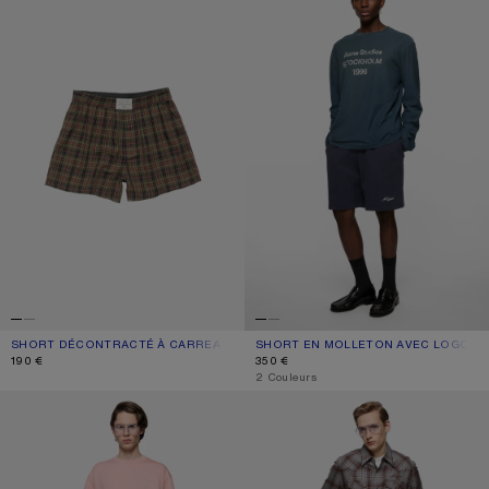
SHORT DÉCONTRACTÉ À CARREAUX
COULEUR ACTUELLE: VERT
PRIX : 190 €.
SHORT EN MOLLETON AVEC LOGO
COULEUR ACTUELLE: BLEU MARINE 
PRIX : 350 €.
190 €
350 €
,
2 Couleurs
SHORT EN MOLLETON AVEC LOGO
SHORT EN DENIM RACCOMMODÉ