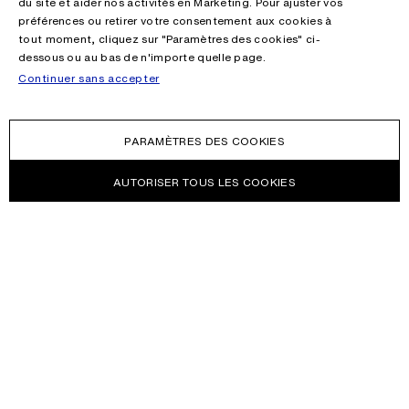
du site et aider nos activités en Marketing. Pour ajuster vos
préférences ou retirer votre consentement aux cookies à
tout moment, cliquez sur "Paramètres des cookies" ci-
dessous ou au bas de n'importe quelle page.
Continuer sans accepter
PARAMÈTRES DES COOKIES
AUTORISER TOUS LES COOKIES
NEWSLETTER
Inscrivez-vous pour recevoir toutes les nouveautés sur les
collections, Acne Paper, événements et soldes Acne Studios.
E-MAIL