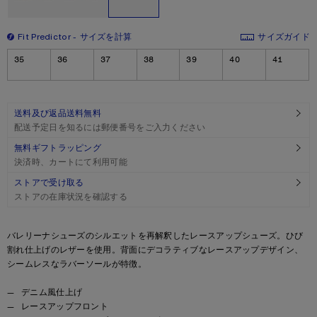
Fit Predictor
サイズを計算
サイズガイド
サイズ
35
36
37
38
39
40
41
送料及び返品送料無料
配送予定日を知るには郵便番号をご入力ください
無料ギフトラッピング
決済時、カートにて利用可能
ストアで受け取る
ストアの在庫状況を確認する
Product description
バレリーナシューズのシルエットを再解釈したレースアップシューズ。ひび
割れ仕上げのレザーを使用。背面にデコラティブなレースアップデザイン、
シームレスなラバーソールが特徴。
Product details
デニム風仕上げ
レースアップフロント