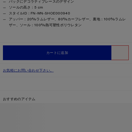
バックにデコラティブレースのデザイン
ソールの高さ：5 cm
スタイルID：FN-WN-SHOE000940
Product information
アッパー：20%ラムレザー、80%カーフレザー、裏地：100%ラムレ
ザー、ソール：100%熱可塑性ポリウレタン
カートに追加
ほしい物
お気軽にお問い合わせ下さい。
おすすめのアイテム