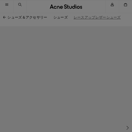
スキップしてナビゲーションへ移動
スキップしてメインコンテンツへ移動
スキップしてフッターへ移動
シューズ＆アクセサリー
シューズ
レースアップレザーシューズ