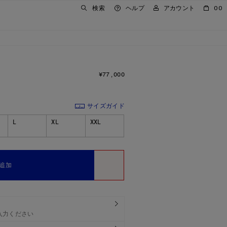
検索
ヘルプ
アカウント
00
¥77,000
価格: ¥77,000.
サイズガイド
L
XL
XXL
追加
ほしい物リスト
入力ください