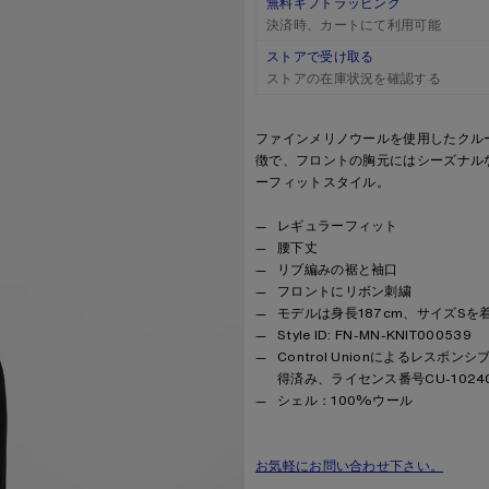
無料ギフトラッピング
決済時、カートにて利用可能
ストアで受け取る
ストアの在庫状況を確認する
Product description
ファインメリノウールを使用したクル
徴で、フロントの胸元にはシーズナル
ーフィットスタイル。
Product details
レギュラーフィット
腰下丈
リブ編みの裾と袖口
フロントにリボン刺繍
モデルは身長187cm、サイズSを
Style ID: FN-MN-KNIT000539
Control Unionによるレス
得済み、ライセンス番号CU-10240
Product information
シェル：100%ウール
お気軽にお問い合わせ下さい。