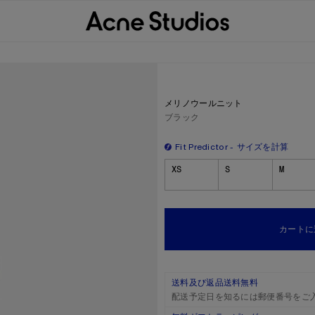
メリノウールニット
現在の色：
ブラック
Fit Predictor
サイズを計算
サイズ
XS
S
M
カートに
送料及び返品送料無料
配送予定日を知るには郵便番号をご