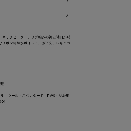
ーネックセーター。リブ編みの裾と袖口が特
なリボン刺繍がポイント。腰下丈、レギュラ
着用
ポンシブル・ウール・スタンダード（RWS）認証取
01