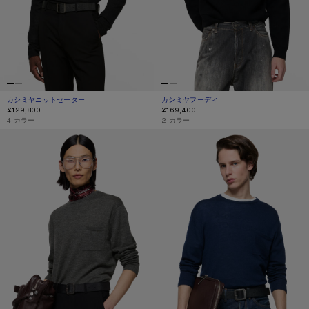
カシミヤニットセーター
現在の色： ブラック
価格: ¥129,800.
カシミヤフーディ
現在の色： ブラック
価格: ¥169,400.
¥129,800
¥169,400
,
4 カラー
,
2 カラー
カシミヤニットセーター
カシミヤニットセーター