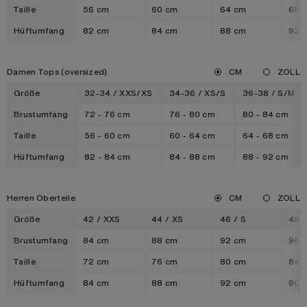
Taille
56 cm
60 cm
64 cm
68 
Hüftumfang
82 cm
84 cm
88 cm
92 
Damen Tops (oversized)
CM
ZOLL
Größe
32-34 / XXS/XS
34-36 / XS/S
36-38 / S/M
Brustumfang
72 - 76 cm
76 - 80 cm
80 - 84 cm
Taille
56 - 60 cm
60 - 64 cm
64 - 68 cm
Hüftumfang
82 - 84 cm
84 - 88 cm
88 - 92 cm
Herren Oberteile
CM
ZOLL
Größe
42 / XXS
44 / XS
46 / S
48 /
Brustumfang
84 cm
88 cm
92 cm
96 
Taille
72 cm
76 cm
80 cm
84 
Hüftumfang
84 cm
88 cm
92 cm
96 