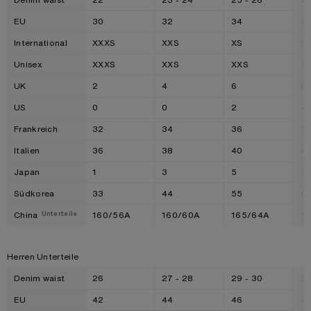
EU
30
32
34
3
International
XXXS
XXS
XS
S
Unisex
XXXS
XXS
XXS
X
UK
2
4
6
8
US
0
0
2
4
Frankreich
32
34
36
3
Italien
36
38
40
4
Japan
1
3
5
7
Südkorea
33
44
55
6
China
160/56A
160/60A
165/64A
1
Unterteile
Herren Unterteile
Denim waist
26
27 - 28
29 - 30
31
EU
42
44
46
4