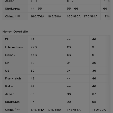
Japan
3 - 5
5 - 7
7 - 9
Südkorea
44 - 55
55 - 66
66 - 7
China
160/76A - 165/80A
165/80A - 170/84A
170/8
Tops
Herren Oberteile
EU
42
44
46
International
XXS
XS
S
Unisex
XXS
XS
S
UK
32
34
36
US
32
34
36
Frankreich
42
44
46
Italien
42
44
46
Japan
35
36
37
Südkorea
85
90
95
China
175/84A - 175/88A
175/88A
180/92A
Tops