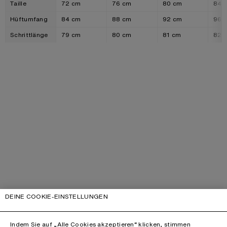
Taille
72 cm
76 cm
80 cm
84 
Hüftumfang
84 cm
88 cm
92 cm
96 
Schrittlänge
79 cm
80 cm
81 cm
82 
DEINE COOKIE-EINSTELLUNGEN
Indem Sie auf „Alle Cookies akzeptieren“ klicken, stimmen