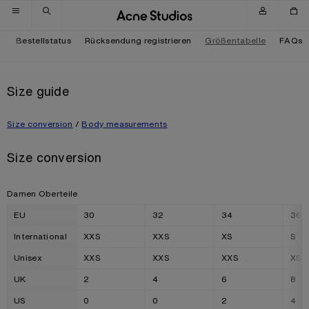
Zur Navigation wechseln
Zum Hauptinhalt wechseln
Zum Footer wechseln
t
Bestellstatus
Rücksendung registrieren
Größentabelle
FAQs
Size guide
Size conversion
/
Body measurements
Size conversion
Damen Oberteile
EU
30
32
34
36
International
XXS
XXS
XS
S
Unisex
XXS
XXS
XXS
XS
UK
2
4
6
8
US
0
0
2
4