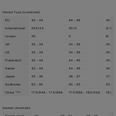
Herren Tops (oversized)
EU
42 - 44
44 - 46
46 - 4
International
XXS/XS
XS/S
S/M
Unisex
XS
S
M
UK
32 - 34
34 - 36
36 - 3
US
32 - 34
34 - 36
36 - 3
Frankreich
42 - 44
44 - 46
46 - 4
Italien
42 - 44
44 - 46
46 - 4
Japan
35 - 36
36 - 37
37 - 3
Südkorea
85 - 90
90 - 95
95 - 1
China
175/84A - 175/88A
175/88A - 180/92A
180/9
Tops
Damen Unterteile
Denim waist
22
23 - 24
25 - 26
27