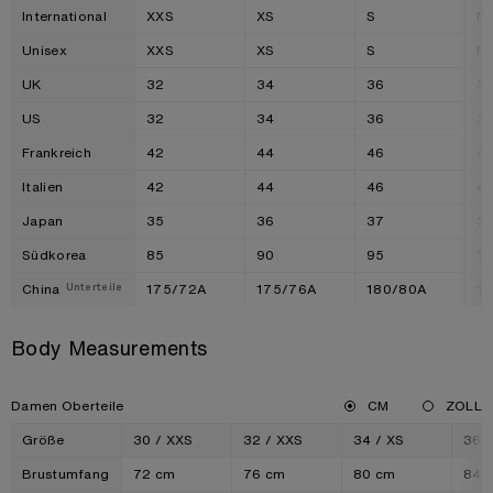
International
XXS
XS
S
M
Unisex
XXS
XS
S
M
UK
32
34
36
3
US
32
34
36
3
Frankreich
42
44
46
4
Italien
42
44
46
4
Japan
35
36
37
3
Südkorea
85
90
95
1
China
175/72A
175/76A
180/80A
1
Unterteile
Body Measurements
Damen Oberteile
CM
ZOLL
Größe
30 / XXS
32 / XXS
34 / XS
36 /
Brustumfang
72 cm
76 cm
80 cm
84 