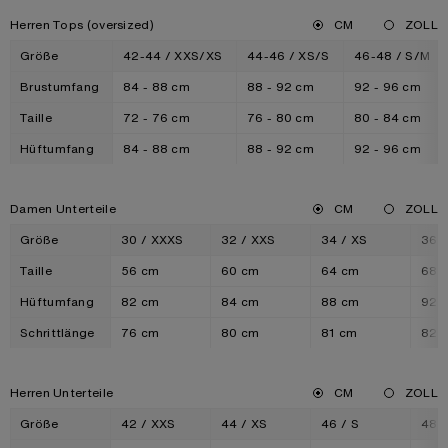
Herren Tops (oversized)
CM
ZOLL
Größe
42-44 / XXS/XS
44-46 / XS/S
46-48 / S/M
Brustumfang
84 - 88 cm
88 - 92 cm
92 - 96 cm
Taille
72 - 76 cm
76 - 80 cm
80 - 84 cm
Hüftumfang
84 - 88 cm
88 - 92 cm
92 - 96 cm
Damen Unterteile
CM
ZOLL
Größe
30 / XXXS
32 / XXS
34 / XS
36 /
Taille
56 cm
60 cm
64 cm
68 
Hüftumfang
82 cm
84 cm
88 cm
92 
Schrittlänge
76 cm
80 cm
81 cm
82 
Herren Unterteile
CM
ZOLL
Größe
42 / XXS
44 / XS
46 / S
48 /