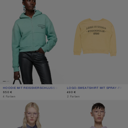
HOODIE MIT REISSVERSCHLUSS UND SPRAY-FINISH
AKTUELLE FARBE: MINZGRÜN
PREIS: 650 €.
LOGO-SWEATSHIRT MIT SPRAY-FINIS
AKTUELLE FARBE: HELLGELB
PREIS: 490 €.
650 €
490 €
,
4 Farben
,
2 Farben
LOGO-SWEATSHIRT MIT SPRAY-FINISH
KAPUZEN-SWEATSHIRT MIT LOGO