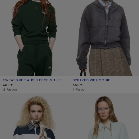
SWEATSHIRT AUS FLEECE MIT LOGO
AKTUELLE FARBE: DUNKELGRÜN
PREIS: 450 €.
SPRAYED ZIP HOODIE
AKTUELLE FARBE: FADED BLACK
PREIS: 650 €.
450 €
650 €
,
2 Farben
,
4 Farben
GESTREIFTES POLO-SWEATSHIRT
CARDIGAN MIT KRAGEN