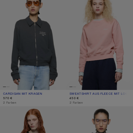
CARDIGAN MIT KRAGEN
AKTUELLE FARBE: VERBLASSTES SCHWARZ
PREIS: 570 €.
SWEATSHIRT AUS FLEECE MIT LOGO
AKTUELLE FARBE: VERBLASSTES PIN
PREIS: 450 €.
570 €
450 €
,
2 Farben
,
2 Farben
SWEATSHIRT AUS FLEECE MIT LOGO
SPRAYED ZIP HOODIE