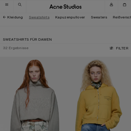
Zur Navigation wechseln
Zum Hauptinhalt wechseln
Zum Footer wechseln
Kleidung
Sweatshirts
Kapuzenpullover
Sweaters
Reißversc
SWEATSHIRTS FÜR DAMEN
32
Ergebnisse
FILTER
SWEATSHIRT AUS FLEECE MIT LOGO
HOODIE MIT REISSVERSCHLUSS UND