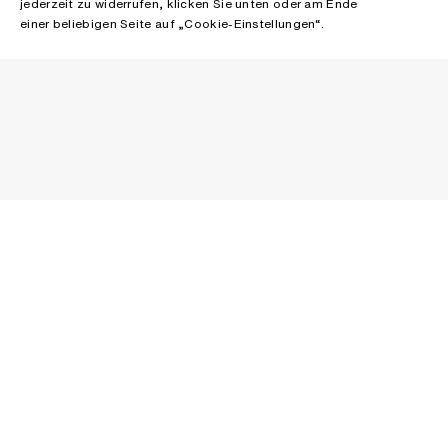
jederzeit zu widerrufen, klicken Sie unten oder am Ende
einer beliebigen Seite auf „Cookie-Einstellungen“.
NEWSLETTER
Melden Sie sich an, um Neuigkeiten über die Acne Studios
Kollektionen, Acne Paper, Events und Sales zu erhalten.
E-MAIL
KONTAKT