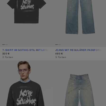
T-SHIRT IM GOTHIC-STIL MIT LOGO
AKTUELLE FARBE: VERBLASSTES SCHWARZ
PREIS: 320 €.
JEANS MIT REGULÄRER PASSFORM - 
AKTUELLE FARBE: HELLBLAU
PREIS: 490 €.
320 €
490 €
,
2 Farben
,
9 Farben
T-SHIRT IM GOTHIC-STIL MIT LOGO
JEANS MIT LOCKERER PASSFORM - 