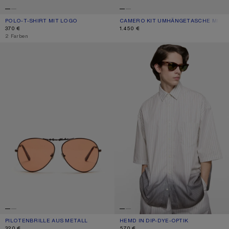
POLO-T-SHIRT MIT LOGO
AKTUELLE FARBE: BLASSES ROSA
PREIS: 370 €.
CAMERO KIT UMHÄNGETASCHE MIT 
AKTUELLE FARBE: GRÜN/ORANGE
PREIS: 1.450 €.
370 €
1.450 €
,
2 Farben
PILOTENBRILLE AUS METALL
HEMD IN DIP-DYE-OPTIK
PILOTENBRILLE AUS METALL
AKTUELLE FARBE: BRAUN/ORANGE
PREIS: 320 €.
HEMD IN DIP-DYE-OPTIK
AKTUELLE FARBE: WEISS/ BRAUN
PREIS: 570 €.
320 €
570 €