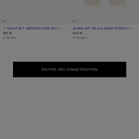
T-SHIRT MIT GESPRÜHTEM 1996-LOGO
AKTUELLE FARBE: STAUBIGES WEISS
PREIS: 330 €.
JEANS MIT REGULÄRER PASSFORM – 
AKTUELLE FARBE: WEISS
PREIS: 490 €.
330 €
490 €
,
8 Farben
,
6 Farben
WEITER: NEU EINGETROFFEN