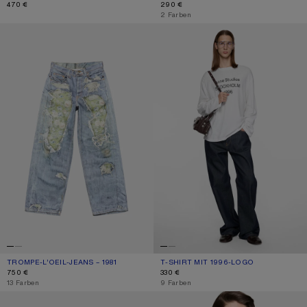
470 €
290 €
,
2 Farben
TROMPE-L’OEIL-JEANS – 1981
T-SHIRT MIT 1996-LOGO
TROMPE-L’OEIL-JEANS – 1981
AKTUELLE FARBE: BLAU/GRÜN
PREIS: 750 €.
T-SHIRT MIT 1996-LOGO
AKTUELLE FARBE: CREMEFARBEN
PREIS: 330 €.
750 €
330 €
,
13 Farben
,
9 Farben
GESTREIFTES HEMD MIT KNOPFLEISTE
KAPUZENPULLOVER AUS FLEECE MI