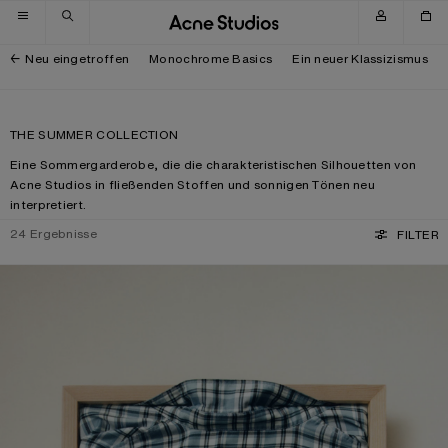
Zur Navigation wechseln
Zum Hauptinhalt wechseln
Zum Footer wechseln
Neu eingetroffen
Monochrome Basics
Ein neuer Klassizismus
THE SUMMER COLLECTION
Eine Sommergarderobe, die die charakteristischen Silhouetten von
Acne Studios in fließenden Stoffen und sonnigen Tönen neu
interpretiert.
24
Ergebnisse
FILTER