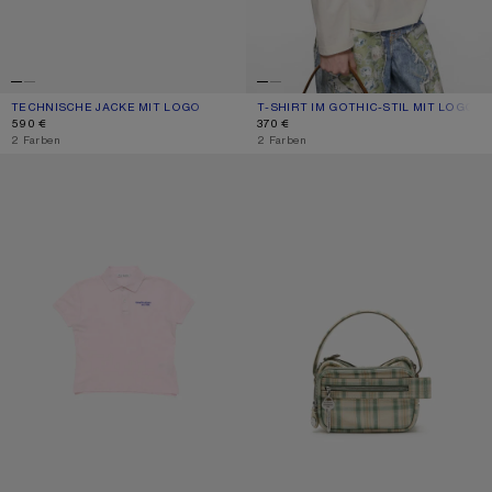
TECHNISCHE JACKE MIT LOGO
AKTUELLE FARBE: HELLES TAUPE
PREIS: 590 €.
T-SHIRT IM GOTHIC-STIL MIT LOGO
AKTUELLE FARBE: STAUBIGES WEISS
PREIS: 370 €.
590 €
370 €
,
2 Farben
,
2 Farben
POLO-T-SHIRT MIT LOGO
CAMERO KIT UMHÄNGETASCHE MI