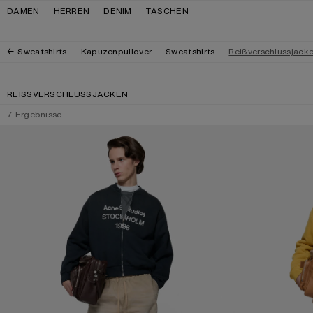
Zur Navigation wechseln
Zum Hauptinhalt wechseln
Zum Footer wechseln
DAMEN
HERREN
DENIM
TASCHEN
Sweatshirts
Kapuzenpullover
Sweatshirts
Reißverschlussjack
REISSVERSCHLUSSJACKEN
7
Ergebnisse
ZIP SWEATER LOGO
HOODIE MIT REIS