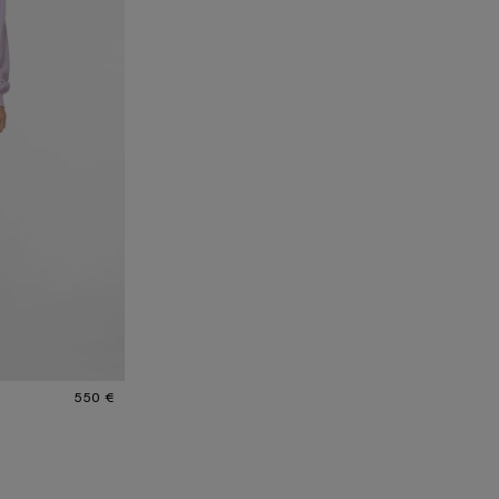
LILA
550 €