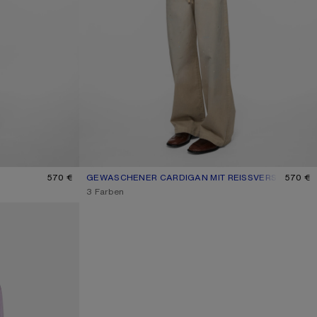
GRÜN
570 €
GEWASCHENER CARDIGAN MIT REISSVERSCHLUSS
AKTUELLE FARBE: OLIVGRÜN
PREIS: 570 €.
570 €
,
3 Farben