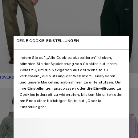
DEINE COOKIE-EINSTELLUNGEN
Indem Sie auf „Alle Cookies akzeptieren“ klicken,
stimmen Sie der Speicherung von Cookies auf Ihrem
Gerät zu, um die Navigation auf der Website zu
verbessern, die Nutzung der Website zu analysieren
ISSVERSCHLUSS UND SPRAY-FINISH
E: SENFGELB
650 €
CARDIGAN MIT KRAGEN
AKTUELLE FARBE: HELLES MINZ
PREIS: 570 €.
und unsere Marketingmaßnahmen zu unterstützen. Um
,
2 Farben
Ihre Einstellungen anzupassen oder die Einwilligung zu
R AUS FLEECE MIT FLICKEN-DETAILS
KAPUZEN-SWEATSHIRT MIT LOGO
Cookies jederzeit zu widerrufen, klicken Sie unten oder
am Ende einer beliebigen Seite auf „Cookie-
Einstellungen“.