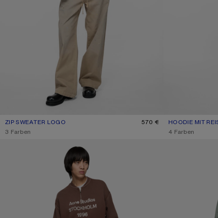
ZIP SWEATER LOGO
AKTUELLE FARBE: SCHWARZ
PREIS: 570 €.
570 €
HOODIE MIT RE
AKTUELLE FARB
PREIS: 650 €.
,
3 Farben
,
4 Farben
GEWASCHENER CARDIGAN MIT REISSVERSCHLUSS
KAPUZENPULLOVE