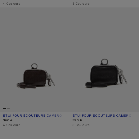
,
4 Couleurs
,
3 Couleurs
ÉTUI POUR ÉCOUTEURS CAMERO
ÉTUI POUR ÉCOUTEURS CAMERO CL
ÉTUI POUR ÉCOUTEURS CAMERO
COULEUR ACTUELLE: MARRON CHOCOLAT
PRIX : 390 €.
ÉTUI POUR ÉCOUTEURS CAMERO CLI
COULEUR ACTUELLE: NOIR
PRIX : 390 €.
390 €
390 €
,
4 Couleurs
,
3 Couleurs