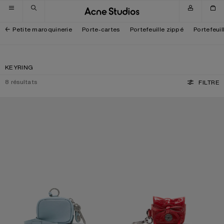
Passer à la navigation
Passer au contenu principal
Passer au bas de page
Petite maroquinerie
Porte-cartes
Portefeuille zippé
Portefeuil
KEYRING
8
résultats
FILTRE
ÉTUI POUR ÉCOUTEURS CAMERO CLIP
ÉTUI POUR ÉCOUTEURS MULTIPOC