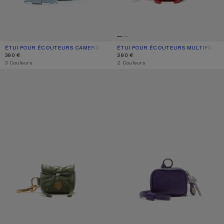
ÉTUI POUR ÉCOUTEURS CAMERO CLIP
COULEUR ACTUELLE: BLEU
PRIX : 390 €.
ÉTUI POUR ÉCOUTEURS MULTIPOCKE
COULEUR ACTUELLE: ROUGE
PRIX : 290 €.
390 €
290 €
,
3 Couleurs
,
2 Couleurs
ÉTUI POUR ÉCOUTEURS MULTIPOCKET
ÉTUI POUR ÉCOUTEURS CAMERO CL