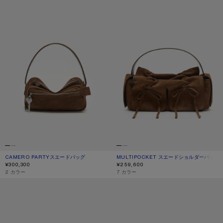
CAMERO PARTYスエードバッグ
現在の色： コニャックブラウン
価格: ¥300,300.
MULTIPOCKET スエードショルダーバッグ
現在の色： コニャックブラウン
価格: ¥259,600.
¥300,300
¥259,600
,
2 カラー
,
7 カラー
MULTIPOCKET スエードマイクロバッグ
マルチポケット マイクロバッグ