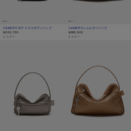
CAMERO KIT クロスボディバッグ
現在の色： ブラック
価格: ¥260,700.
CAMEROショルダーバッグ
現在の色： トープベージュ
価格: ¥380,600.
¥260,700
¥380,600
,
2 カラー
,
3 カラー
CAMERO PARTY ショルダーバッグ
CAMERO CAMERA ショルダーバッグ