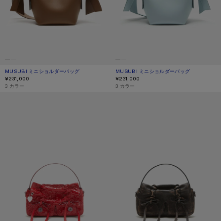
MUSUBI ミニショルダーバッグ
現在の色： キャメルブラウン
価格: ¥231,000.
MUSUBI ミニショルダーバッグ
現在の色： ダスティブルー
価格: ¥231,000.
¥231,000
¥231,000
,
3 カラー
,
3 カラー
MULTIPOCKET マイクロバッグ
マルチポケット マイクロバッグ