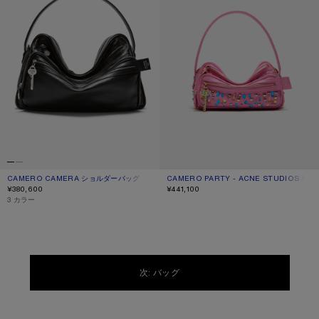
CAMERO CAMERA ショルダーバッグ
現在の色： ブラック
価格: ¥380,600.
CAMERO PARTY - ACNE STUDIOS X 
現在の色： バブルピンク
価格: ¥441,100.
¥380,600
¥441,100
,
3 カラー
次: バッグ