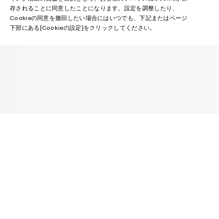
存されることに同意したことになります。設定を調整したり、
Cookieの同意を撤回したい場合にはいつでも、下記またはページ
下部にある[Cookieの設定]をクリックしてください。
ニュースレター
Acne Studiosのコレクション、Acne Paperイベンド情報やセール情報
を受信する。
Eメール