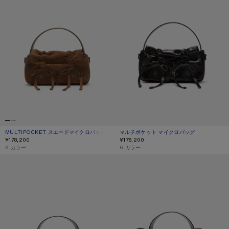
MULTIPOCKET スエードマイクロバッグ
現在の色： コニャックブラウン
価格: ¥178,200.
マルチポケット マイクロバッグ
現在の色： ブラック
価格: ¥178,200.
¥178,200
¥178,200
,
6 カラー
,
6 カラー
MUSUBI ミニショルダーバッグ
MUSUBI ミニショルダーバッグ