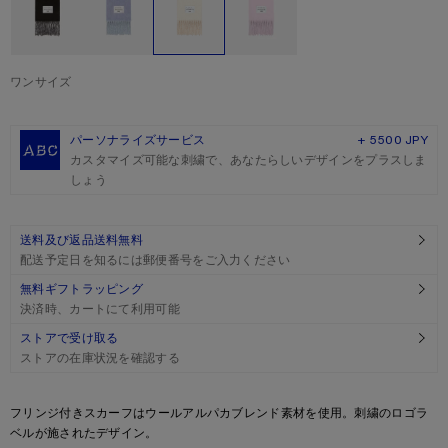
ワンサイズ
サイズ
ワンサイズ
パーソナライズサービス
+ 5500 JPY
カスタマイズ可能な刺繍で、あなたらしいデザインをプラスしま
しょう
送料及び返品送料無料
配送予定日を知るには郵便番号をご入力ください
無料ギフトラッピング
決済時、カートにて利用可能
ストアで受け取る
ストアの在庫状況を確認する
Product description
フリンジ付きスカーフはウールアルパカブレンド素材を使用。刺繍のロゴラ
ベルが施されたデザイン。