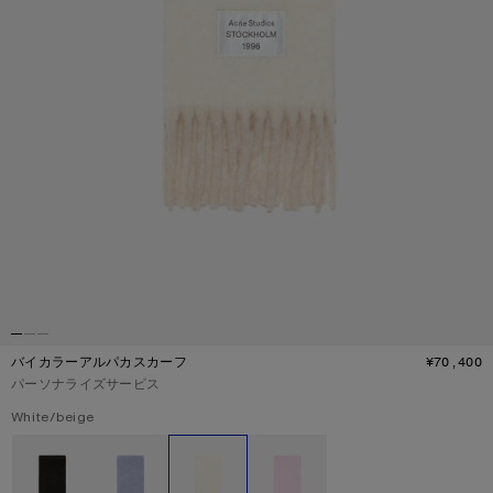
バイカラーアルパカスカーフ
¥70,400
価
パーソナライズサービス
現在の色：
White/beige
その他のカラー