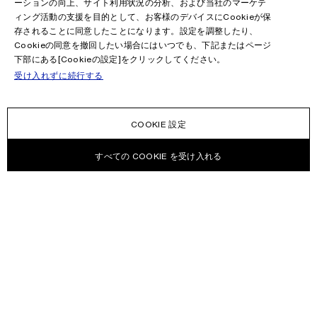
ーションの向上、サイト利用状況の分析、および当社のマーケテ
ィング活動の支援を目的として、お客様のデバイスにCookieが保
存されることに同意したことになります。設定を調整したり、
Cookieの同意を撤回したい場合にはいつでも、下記またはページ
下部にある[Cookieの設定]をクリックしてください。
受け入れずに続行する
COOKIE 設定
すべての COOKIE を受け入れる
ニュースレター
Acne Studiosのコレクション、Acne Paperイベンド情報やセール情報
を受信する。
Eメール