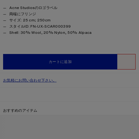
Product details
Acne Studiosのロゴラベル
両端にフリンジ
サイズ: 25 cm; 250cm
スタイルID: FN-UX-SCAR000399
Product information
Shell: 30% Wool, 20% Nylon, 50% Alpaca
カートに追加
ほしい物
お気軽にお問い合わせ下さい。
おすすめのアイテム