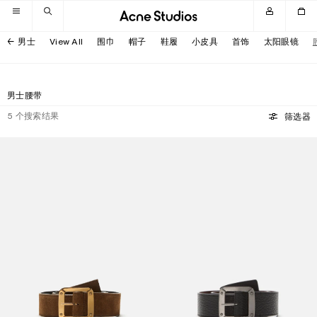
跳转至导航
跳转至主内容区域
跳转至页脚
男士
View All
围巾
帽子
鞋履
小皮具
首饰
太阳眼镜
男士腰带
5
个搜索结果
筛选器
双面皮革腰带
双面皮革腰带