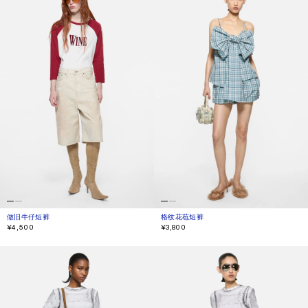
做旧牛仔短裤
当前颜色： 白色
價格：¥4,500。
格纹花苞短裤
当前颜色： 蓝色/白色
價格：¥3,800。
¥4,500
¥3,800
休闲法兰绒格纹短裤
错视效果牛仔短裤