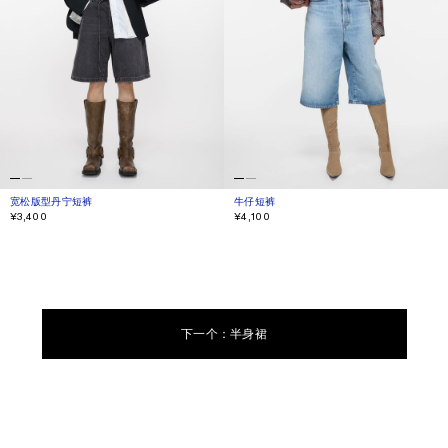
宽松版型丹宁短裤
当前颜色： 黑色
價格：¥3,400。
牛仔短裤
当前颜色： 浅蓝色
價格：¥4,100。
¥3,400
¥4,100
下一个：半身裙