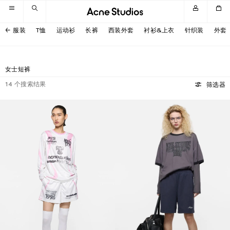
跳转至导航
跳转至主内容区域
跳转至页脚
服装
T恤
运动衫
长裤
西装外套
衬衫&上衣
针织装
外套
女士短裤
14
个搜索结果
筛选器
休闲图案短裤
徽标抓绒短裤