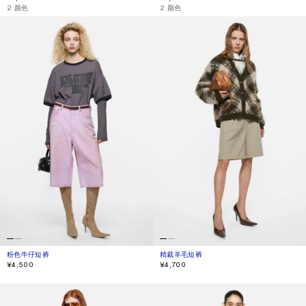
,
2 颜色
,
2 颜色
粉色牛仔短裤
精裁羊毛短裤
粉色牛仔短裤
当前颜色： 粉色
價格：¥4,500。
精裁羊毛短裤
当前颜色： 米色
價格：¥4,700。
¥4,500
¥4,700
做旧牛仔短裤
格纹花苞短裤