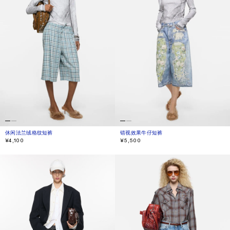
休闲法兰绒格纹短裤
当前颜色： 绿松石色/蓝色/白色
價格：¥4,100。
错视效果牛仔短裤
当前颜色： 蓝色/绿色
價格：¥5,500。
¥4,100
¥5,500
宽松版型丹宁短裤
牛仔短裤