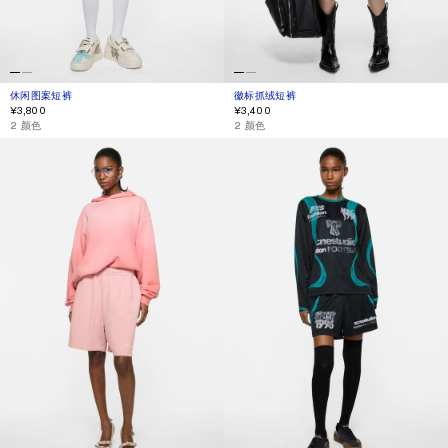
休闲图案短裤
当前颜色： 白色
價格：¥3,800。
徽标抓绒短裤
当前颜色： 深海军蓝
價格：¥3,400。
¥3,800
¥3,400
,
2 颜色
,
2 颜色
徽标抓绒短裤
休闲图案短裤