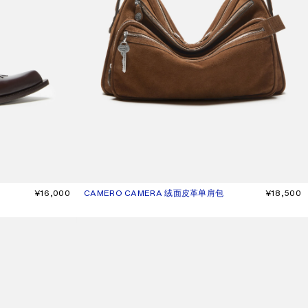
¥16,000
CAMERO CAMERA 绒面皮革单肩包
当前颜色： 干邑棕
價格：¥18,500。
¥18,500
尖头蜥蜴纹浅口高跟鞋