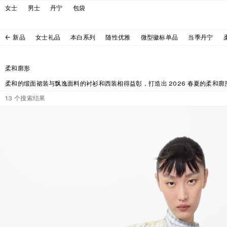
跳转至导航
跳转至主内容区域
跳转至页脚
女士
男士
丹宁
包袋
新品
女士礼品
本白系列
随性优雅
微型徽标单品
当季丹宁
柔和廓形
柔和的缎面裙装与飘逸面料的衬衫和西装相得益彰，打造出 2026 春夏的柔和廓
13
个搜索结果