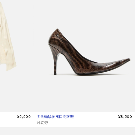
¥5,500
尖头蜥蜴纹浅口高跟鞋
当前颜色： 棕色
價格：¥8,500。
¥8,500
,
时装秀
猫跟凉鞋