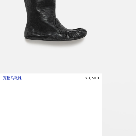
宽松马鞍靴
当前颜色： 黑色
價格：¥8,500。
¥8,500