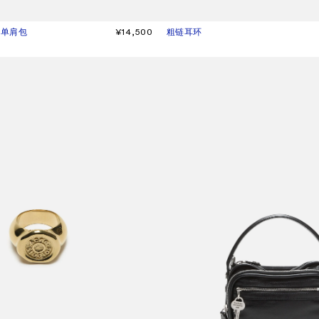
Y 单肩包
¥14,500
粗链耳环
当前颜色： 半哑光金/银
價格：¥5,500。
CAMERO KIT 斜挎包