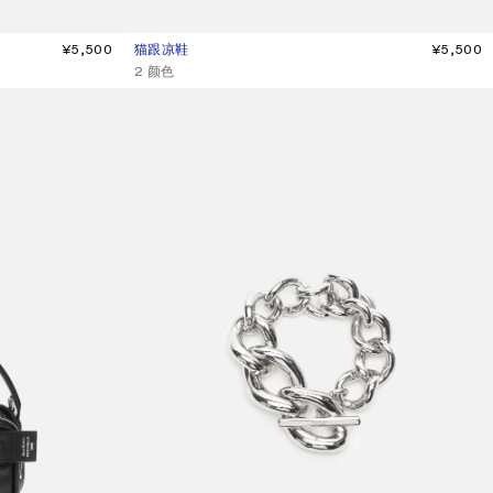
¥5,500
猫跟凉鞋
当前颜色： 黑色
價格：¥5,500。
¥5,500
,
2 颜色
粗链手链