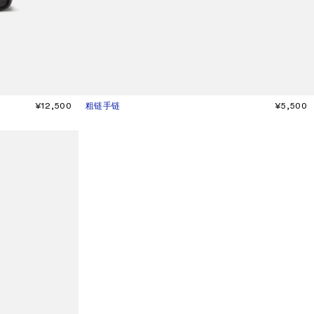
¥12,500
粗链手链
当前颜色： 银色
價格：¥5,500。
¥5,500