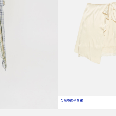
分层缎面半身裙
当前颜色： 乳白色
價格：¥5,500。
 单肩包
粗链耳环