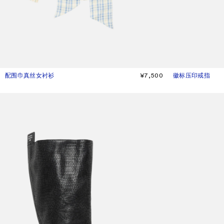
配围巾真丝女衬衫
当前颜色： 绿色/橙色
價格：¥7,500。
¥7,500
徽标压印戒指
当前颜色： 金色
價格：¥2,800。
宽松马鞍靴