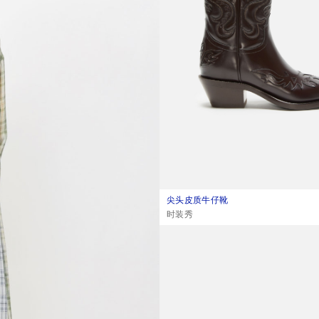
尖头皮质牛仔靴
当前颜色： 棕色
價格：¥16,000。
,
时装秀
分层缎面半身裙