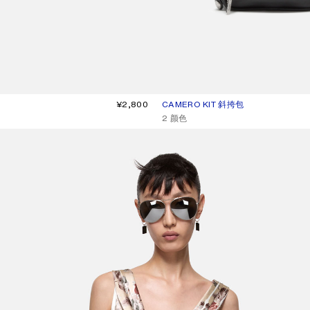
¥2,800
CAMERO KIT 斜挎包
当前颜色： 黑色
價格：¥12,500。
,
2 颜色