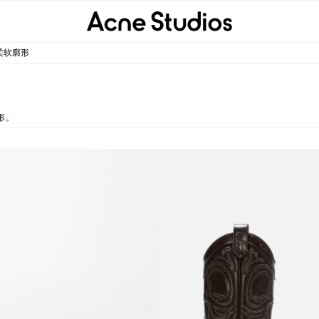
柔软廓形
形。
尖头皮质牛仔靴