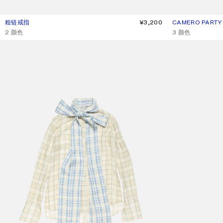
粗链戒指
当前颜色： 银色
價格：¥3,200。
¥3,200
CAMERO PART
当前颜色： 褐米色
價格：¥14,500。
,
2 颜色
,
3 颜色
配围巾真丝女衬衫
徽标压印戒指