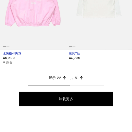
水洗徽标夹克
当前颜色： 浅粉色
價格：¥6,500。
刺绣T恤
当前颜色： 灰白色/淡褐色
價格：¥4,700。
¥6,500
¥4,700
,
6 颜色
显示 28 个，共 51 个
加载更多