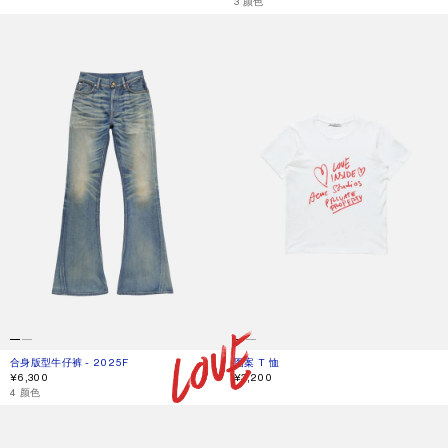
,
3 颜色
合身版型牛仔裤 - 2025F
图案 T 恤
合身版型牛仔裤 - 2025F
当前颜色： 中蓝色
價格：¥6,300。
图案 T 恤
当前颜色： 白色
價格：¥3,200。
¥6,300
¥3,200
,
4 颜色
缎面吊带连衣裙
缎面吊带