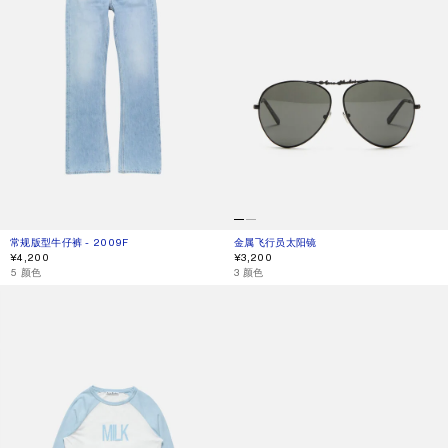
常规版型牛仔裤 - 2009F
当前颜色： 浅蓝色
價格：¥4,200。
金属飞行员太阳镜
当前颜色： 黑色/黑色
價格：¥3,200。
¥4,200
¥3,200
,
5 颜色
,
3 颜色
牛奶图案 T 恤
MULTIPOCKET 耳机盒