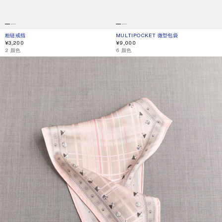
粗链戒指
当前颜色： 半哑光金
價格：¥3,200。
MULTIPOCKET 微型包袋
当前颜色： 红色
價格：¥9,000。
¥3,200
¥9,000
,
2 颜色
,
6 颜色