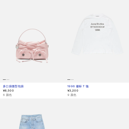
多口袋微型包袋
当前颜色： 淡粉色
價格：¥8,500。
1996 徽标 T 恤
当前颜色： 灰白色
價格：¥3,200。
¥8,500
¥3,200
,
6 颜色
,
9 颜色
常规版型牛仔裤 - 2009F
金属飞行员太阳镜