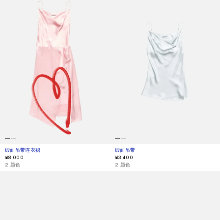
缎面吊带连衣裙
当前颜色： 浅粉色
價格：¥8,000。
缎面吊带
当前颜色： 冰蓝色
價格：¥3,400。
¥8,000
¥3,400
,
2 颜色
,
2 颜色
褶饰缎布半身裙
方形镜框太阳镜