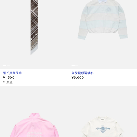
细长真丝围巾
当前颜色： 灰色/棕色
價格：¥1,500。
条纹翻领运动衫
当前颜色： 浅蓝色/灰色
價格：¥6,000。
¥1,500
¥6,000
,
2 颜色
水洗徽标夹克
刺绣T恤