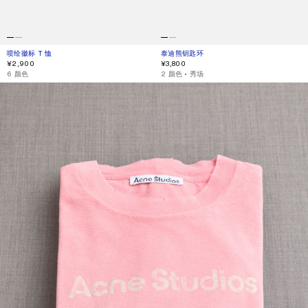
喷绘徽标 T 恤
当前颜色： 探戈粉
價格：¥2,900。
泰迪熊钥匙环
当前颜色： 浆果粉色
價格：¥3,800。
¥2,900
¥3,800
,
6 颜色
,
2 颜色
,
秀场