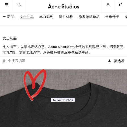
跳转至导航
跳转至主内容区域
跳转至页脚
新品
女士礼品
本白系列
随性优雅
微型徽标单品
当季丹宁
女士礼品
七夕将至，以挚礼表达心意。Acne Studios七夕甄选系列现已上线，涵盖限定
印花T恤、复古水洗丹宁、粉色徽标夹克及更多精选单品。
51
个搜索结果
筛选器