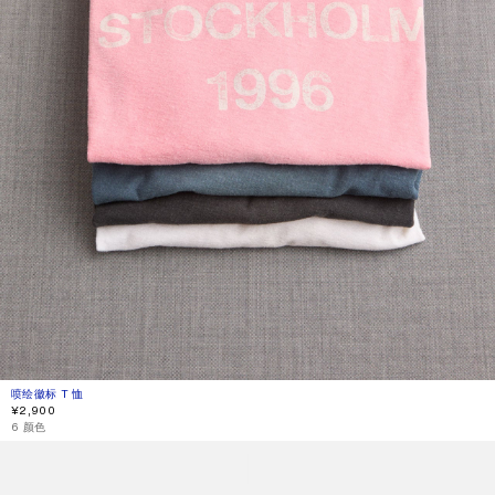
喷绘徽标 T 恤
当前颜色： 探戈粉
價格：¥2,900。
¥2,900
6 颜色
多口袋微型包袋
1996 徽标 T 恤