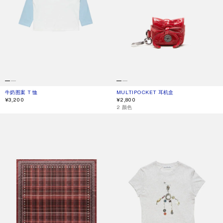
牛奶图案 T 恤
当前颜色： 浅蓝色/白色
價格：¥3,200。
MULTIPOCKET 耳机盒
当前颜色： 红色
價格：¥2,800。
¥3,200
¥2,800
,
2 颜色
格纹真丝围巾
修身图案 T 恤