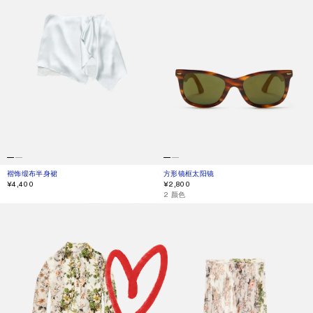
褶饰缎布半身裙
当前颜色： 冰蓝色
價格：¥4,400。
方形镜框太阳镜
当前颜色： 棕色/金色
價格：¥2,800。
¥4,400
¥2,800
,
2 颜色
丝质衬衫式连衣裙
百褶中长半身裙