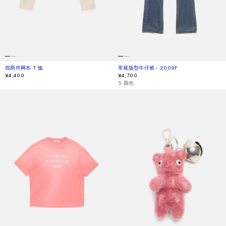
假两件网布 T 恤
当前颜色： 灰白色
價格：¥4,400。
常规版型牛仔裤 - 2009F
当前颜色： 中蓝色
價格：¥4,700。
¥4,400
¥4,700
,
5 颜色
喷绘徽标 T 恤
泰迪熊钥匙环