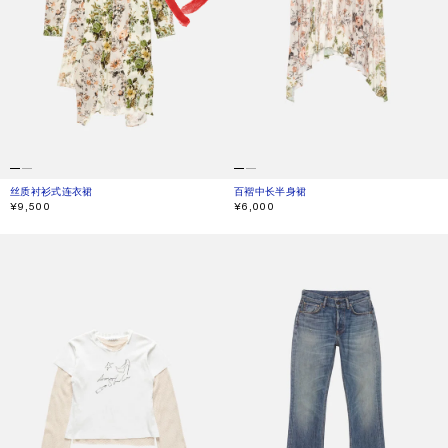
丝质衬衫式连衣裙
当前颜色： BEIGE/WHITE
價格：¥9,500。
百褶中长半身裙
当前颜色： 米色/白色
價格：¥6,000。
¥9,500
¥6,000
假两件网布 T 恤
常规版型牛仔裤 - 2009F