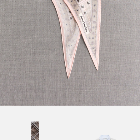
细长真丝围巾
条纹翻领运动衫