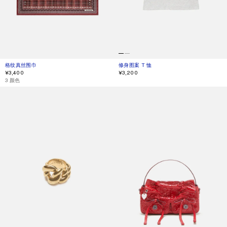
格纹真丝围巾
当前颜色： 酒红色/棕色
價格：¥3,400。
修身图案 T 恤
当前颜色： 麻灰色
價格：¥3,200。
¥3,400
¥3,200
,
3 颜色
粗链戒指
MULTIPOCKET 微型包袋