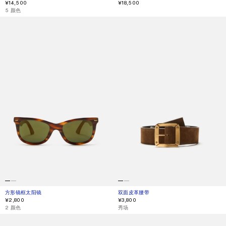
¥14,500
¥18,500
,
5 颜色
方形镜框太阳镜
双面皮革腰带
方形镜框太阳镜
当前颜色： 棕色/金色
價格：¥2,800。
双面皮革腰带
当前颜色： 干邑棕色/黑色
價格：¥3,800。
¥2,800
¥3,800
,
2 颜色
,
秀场
金属飞行员太阳镜
皮革绑带凉鞋