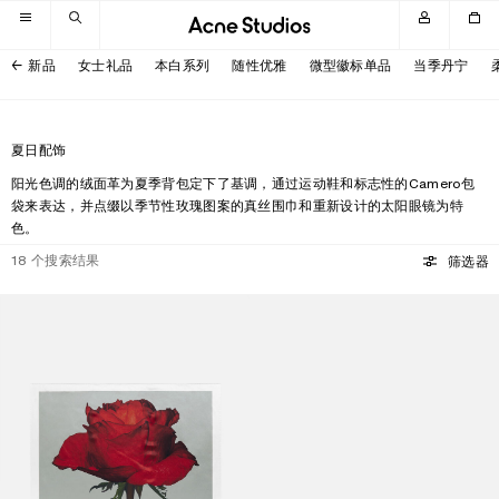
跳转至导航
跳转至主内容区域
跳转至页脚
新品
女士礼品
本白系列
随性优雅
微型徽标单品
当季丹宁
夏日配饰
阳光色调的绒面革为夏季背包定下了基调，通过运动鞋和标志性的Camero包
袋来表达，并点缀以季节性玫瑰图案的真丝围巾和重新设计的太阳眼镜为特
色。
18
个搜索结果
筛选器
方形丝巾
方形镜框太阳镜