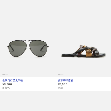
金属飞行员太阳镜
当前颜色： 黑色/黑色
價格：¥3,200。
皮革绑带凉鞋
当前颜色： 多色棕色
價格：¥8,500。
¥3,200
¥8,500
,
3 颜色
,
秀场
CAMERO CAMERA 单肩包
绒面革绑带鞋