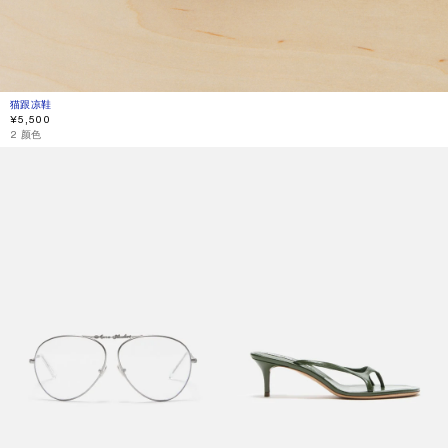
猫跟凉鞋
当前颜色： 百里香绿
價格：¥5,500。
¥5,500
2 颜色
金属飞行员太阳镜
猫跟凉鞋