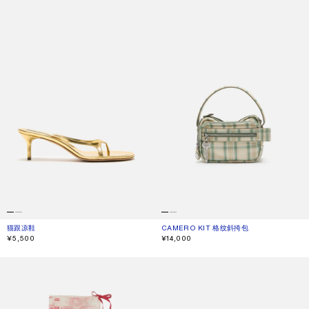
猫跟凉鞋
当前颜色： 金色
價格：¥5,500。
CAMERO KIT 格纹斜挎包
当前颜色： 绿色/橙色
價格：¥14,000。
¥5,500
¥14,000
薄印花围巾
金属飞行员太阳镜