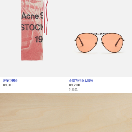
薄印花围巾
当前颜色： 深粉色
價格：¥3,800。
金属飞行员太阳镜
当前颜色： 棕色/橙色
價格：¥3,200。
¥3,800
¥3,200
,
3 颜色