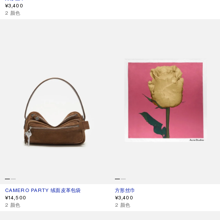
¥3,400
2 颜色
CAMERO PARTY 绒面皮革包袋
方形丝巾
CAMERO PARTY 绒面皮革包袋
当前颜色： 干邑棕
價格：¥14,500。
方形丝巾
当前颜色： 旧粉色
價格：¥3,400。
¥14,500
¥3,400
,
2 颜色
,
2 颜色
猫跟凉鞋
CAMERO KIT 格纹斜挎包