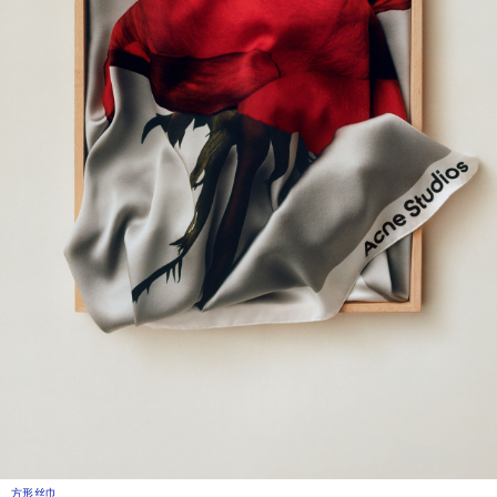
方形丝巾
当前颜色： 白色
價格：¥3,400。