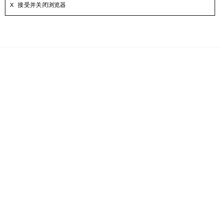
接受并关闭浏览器
时事通讯
即刻注册，可获得更多关于Acne Studios产品，Acne Paper，活动和折
扣信息。
电子邮件
联系我们
帮助
客户服务