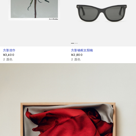
方形丝巾
当前颜色： 白色
價格：¥3,400。
方形镜框太阳镜
当前颜色： 黑色/黑色
價格：¥2,800。
¥3,400
¥2,800
,
2 颜色
,
2 颜色