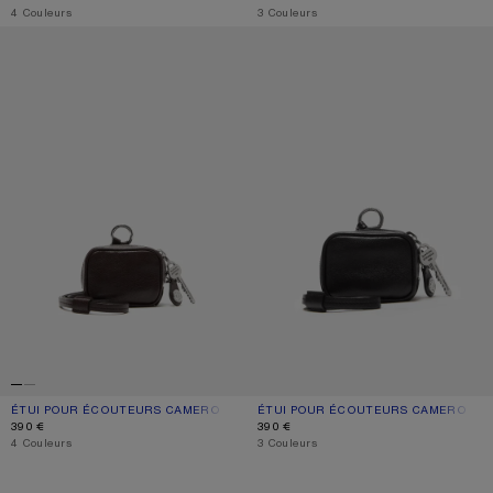
,
4 Couleurs
,
3 Couleurs
ÉTUI POUR ÉCOUTEURS CAMERO
ÉTUI POUR ÉCOUTEURS CAMERO CL
ÉTUI POUR ÉCOUTEURS CAMERO
COULEUR ACTUELLE: MARRON CHOCOLAT
PRIX : 390 €.
ÉTUI POUR ÉCOUTEURS CAMERO CLI
COULEUR ACTUELLE: NOIR
PRIX : 390 €.
390 €
390 €
,
4 Couleurs
,
3 Couleurs