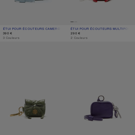
ÉTUI POUR ÉCOUTEURS CAMERO CLIP
COULEUR ACTUELLE: BLEU
PRIX : 390 €.
ÉTUI POUR ÉCOUTEURS MULTIPOCKE
COULEUR ACTUELLE: ROUGE
PRIX : 290 €.
390 €
290 €
,
3 Couleurs
,
2 Couleurs
ÉTUI POUR ÉCOUTEURS MULTIPOCKET
ÉTUI POUR ÉCOUTEURS CAMERO CL