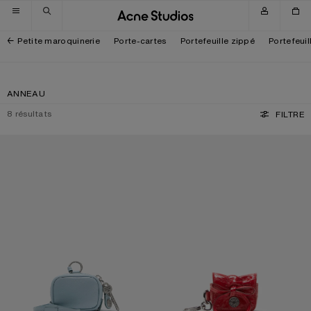
Passer à la navigation
Passer au contenu principal
Passer au bas de page
Petite maroquinerie
Porte-cartes
Portefeuille zippé
Portefeuil
ANNEAU
8
résultats
FILTRE
ÉTUI POUR ÉCOUTEURS CAMERO CLIP
ÉTUI POUR ÉCOUTEURS MULTIPOC