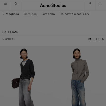
Salta alla navigazione
Salta al contenuto principale
Salta al piè di pagina
Maglieria
Cardigan
Girocollo
Dolcevita e scolli a V
CARDIGAN
9
articoli
FILTRA
CARDIGAN IN LANA CON SCOLLO A V
CARDIGAN CON ZIP, LOGO E FIOC