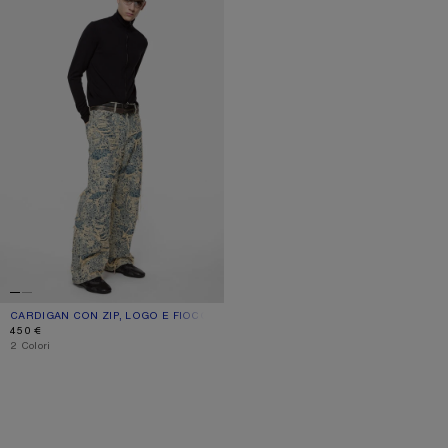
CARDIGAN CON ZIP, LOGO E FIOCCO
COLORE ATTUALE: NERO
PREZZO: 450 €.
450 €
,
2 Colori