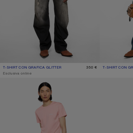
T-SHIRT CON GRAFICA GLITTER
COLORE ATTUALE: NERO SBIADITO
PREZZO: 350 €.
350 €
T-SHIRT CON G
COLORE ATTUA
PREZZO: 320 €.
,
Esclusiva online
T-SHIRT ADERENTE CON LOGO
T-SHIRT CON LO