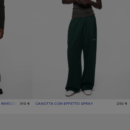
 INVECCHIATO
TO
310 €
CANOTTA CON EFFETTO SPRAY
COLORE ATTUALE: NERO SBIADITO
PREZZO: 250 €.
250 €
MAGLIETTA GRAFICA