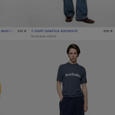
 INVECCHIATO
 PALLIDO
310 €
T-SHIRT GRAFICA ADERENTE
COLORE ATTUALE: ROSA PALLIDO
PREZZO: 320 €.
320 €
,
Esclusiva online
MAGLIETTA GRAFICA