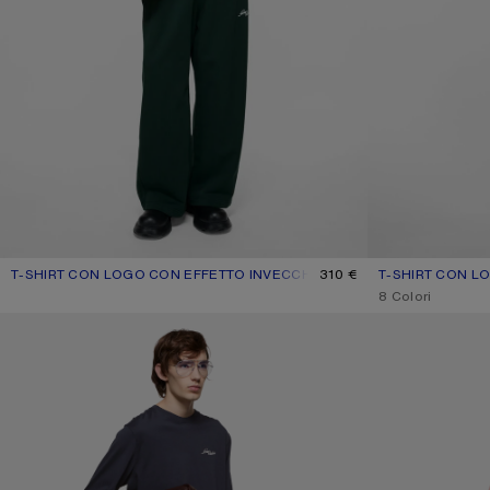
T-SHIRT CON LOGO CON EFFETTO INVECCHIATO
COLORE ATTUALE: BIANCO SPORCO
PREZZO: 310 €.
310 €
T-SHIRT CON L
COLORE ATTUA
PREZZO: 330 €.
,
8 Colori
MAGLIETTA CON LOGO
JERSEY T-SHIRT 