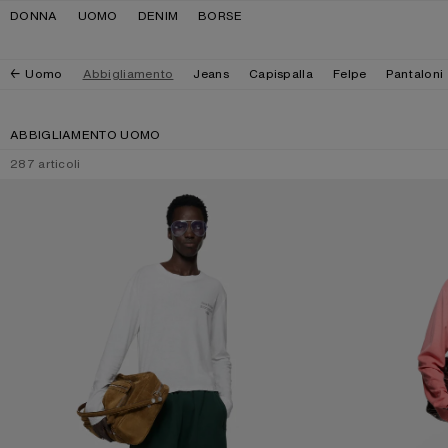
Salta alla navigazione
Salta al contenuto principale
Salta al piè di pagina
DONNA
UOMO
DENIM
BORSE
Uomo
Abbigliamento
Jeans
Capispalla
Felpe
Pantaloni
ABBIGLIAMENTO UOMO
287
articoli
T-SHIRT CON LOGO CON EFFETTO INVECCHIATO
T-SHIRT CON LO