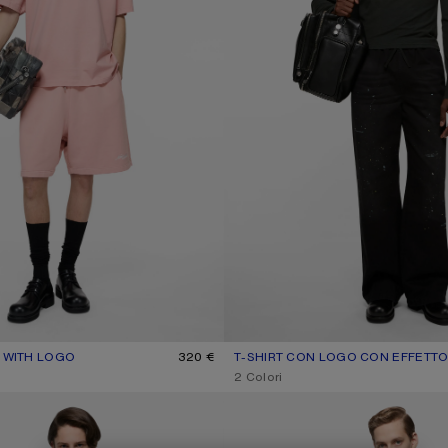
T WITH LOGO
E: FADED PINK
320 €
T-SHIRT CON LOGO CON EFFETTO
COLORE ATTUALE: NERO SBIADI
PREZZO: 310 €.
,
2 Colori
A ADERENTE
MAGLIETTA GRAFICA