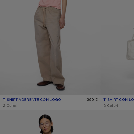
T-SHIRT ADERENTE CON LOGO
COLORE ATTUALE: ROSA SBIADITO
PREZZO: 290 €.
290 €
T-SHIRT CON L
COLORE ATTUAL
PREZZO: 280 €.
,
2 Colori
,
2 Colori
T-SHIRT CON LOGO SPRAY
T-SHIRT CON LO