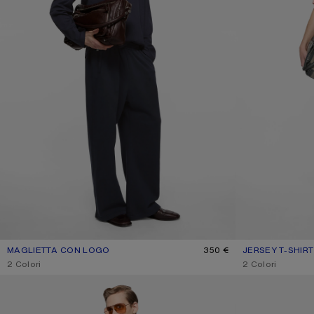
MAGLIETTA CON LOGO
COLORE ATTUALE: DARK NAVY
PREZZO: 350 €.
350 €
JERSEY T-SHIR
COLORE ATTUAL
PREZZO: 320 €.
,
2 Colori
,
2 Colori
MAGLIETTA GRAFICA
T-SHIRT GRAFIC