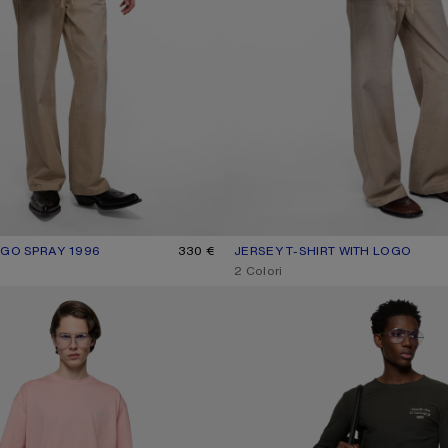
OGO SPRAY 1996
LE: ROSA TANGO
330 €
JERSEY T-SHIRT WITH LOGO
COLORE ATTUALE: DARK GREEN
PREZZO: 320 €.
,
2 Colori
WITH LOGO
T-SHIRT CON LOGO CON EFFETTO 