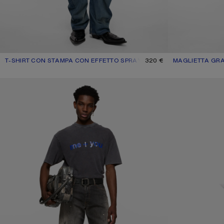
T-SHIRT CON STAMPA CON EFFETTO SPRAY
COLORE ATTUALE: GIALLO ZAFFERANO
PREZZO: 320 €.
320 €
MAGLIETTA GRA
COLORE ATTUAL
PREZZO: 320 €.
T-SHIRT CON GRAFICA GLITTER
T-SHIRT CON GR