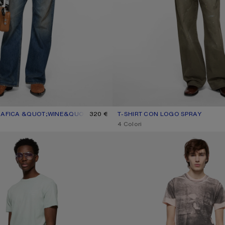
RAFICA &QUOT;WINE&QUOT;
LE: BORDEAUX/BIANCO
320 €
T-SHIRT CON LOGO SPRAY
COLORE ATTUALE: GIALLO SENA
PREZZO: 390 €.
,
4 Colori
GO CON EFFETTO INVECCHIATO
MAGLIETTA TROMP-L'ŒIL