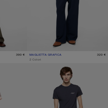
PE
390 €
MAGLIETTA GRAFICA
COLORE ATTUALE: BLU NAVY
PREZZO: 320 €.
320 €
,
2 Colori
MAGLIETTA CON LOGO