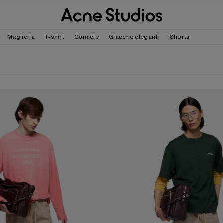
Maglieria
T-shirt
Camicie
Giacche eleganti
Shorts
GO SPRAY 1996
JERSEY T-SHIRT WITH LOGO