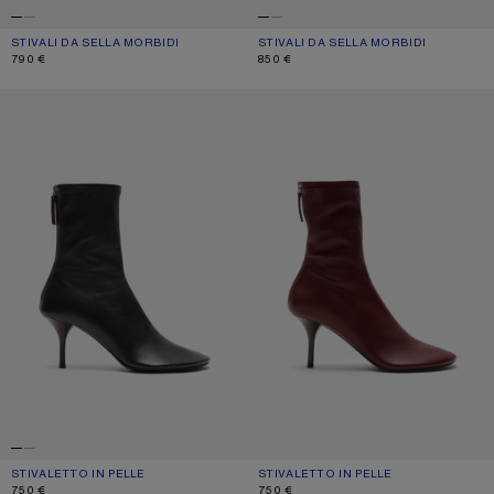
STIVALI DA SELLA MORBIDI
COLORE ATTUALE: BEIGE
PREZZO: 790 €.
STIVALI DA SELLA MORBIDI
COLORE ATTUALE: NERO
PREZZO: 850 €.
790 €
850 €
STIVALETTO IN PELLE
STIVALETTO IN PELLE
STIVALETTO IN PELLE
COLORE ATTUALE: NERO
PREZZO: 750 €.
STIVALETTO IN PELLE
COLORE ATTUALE: VINO ROSSO
PREZZO: 750 €.
750 €
750 €