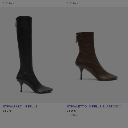
,
3 Colori
,
3 Colori
STIVALI ALTI IN PELLE
STIVALETTO IN PELLE ELASTICIZZA
STIVALI ALTI IN PELLE
COLORE ATTUALE: NERO
PREZZO: 850 €.
STIVALETTO IN PELLE ELASTICIZZATA
COLORE ATTUALE: MARRONE TERRA
PREZZO: 750 €.
850 €
750 €
,
3 Colori