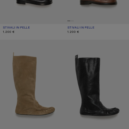
STIVALI IN PELLE
COLORE ATTUALE: NERO
PREZZO: 1.200 €.
STIVALI IN PELLE
COLORE ATTUALE: MARRONE SCURO
PREZZO: 1.200 €.
1.200 €
1.200 €
STIVALI DA SELLA MORBIDI
STIVALI DA SELLA MORBIDI