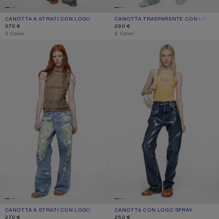
CANOTTA A STRATI CON LOGO
COLORE ATTUALE: NERO/BIANCO
PREZZO: 270 €.
CANOTTA TRASPARENTE CON LOGO
COLORE ATTUALE: MARRONE/BIANC
PREZZO: 290 €.
270 €
290 €
,
2 Colori
,
2 Colori
CANOTTA A STRATI CON LOGO
CANOTTA CON LOGO SPRAY
CANOTTA A STRATI CON LOGO
COLORE ATTUALE: ARANCIONE ZUCCA
PREZZO: 270 €.
CANOTTA CON LOGO SPRAY
COLORE ATTUALE: GIALLO CHIARO
PREZZO: 250 €.
270 €
250 €