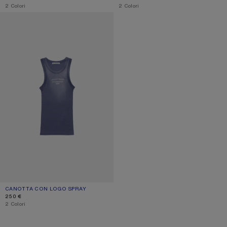
,
2 Colori
,
2 Colori
CANOTTA CON LOGO SPRAY
CANOTTA CON LOGO SPRAY
COLORE ATTUALE: BLU NAVY
PREZZO: 250 €.
250 €
,
2 Colori