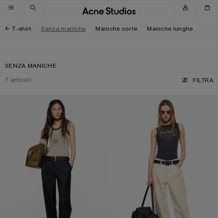
Salta alla navigazione
Salta al contenuto principale
Salta al piè di pagina
T-shirt
Senza maniche
Maniche corte
Maniche lunghe
SENZA MANICHE
7
articoli
FILTRA
CANOTTA A COSTE
CANOTTA CON GRAFICA