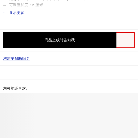
可调整长度：5 厘米
提手和肩带宽度：4.5 厘米
PRODUCT DESCRIPTION
显示更多
随附防尘袋
意大利制造
Style ID: FN-WN-BAGS000453
面料选用获得皮革工作组 (LWG) 银级认证制革厂生产的皮革
商品上线时告知我
Product information
面料：100% 小牛皮，衬里：100% 羔羊皮
愿望清单
您需要帮助吗？
您可能还喜欢: