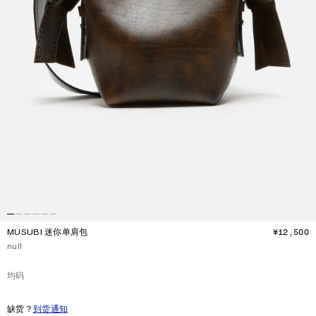
MUSUBI 迷你单肩包
¥12,500
價
当前颜色：
null
均码
尺码
均码
缺货？
到货通知