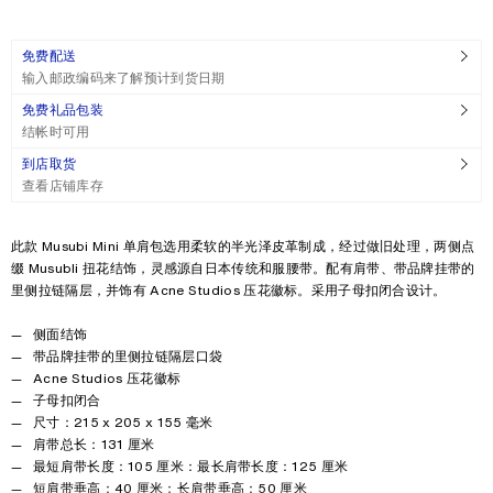
免费配送
输入邮政编码来了解预计到货日期
免费礼品包装
结帐时可用
到店取货
查看店铺库存
Product description
此款 Musubi Mini 单肩包选用柔软的半光泽皮革制成，经过做旧处理，两侧点
缀 Musubli 扭花结饰，灵感源自日本传统和服腰带。配有肩带、带品牌挂带的
里侧拉链隔层，并饰有 Acne Studios 压花徽标。采用子母扣闭合设计。
Product details
侧面结饰
带品牌挂带的里侧拉链隔层口袋
Acne Studios 压花徽标
子母扣闭合
尺寸：215 x 205 x 155 毫米
肩带总长：131 厘米
最短肩带长度：105 厘米：最长肩带长度：125 厘米
短肩带垂高：40 厘米；长肩带垂高：50 厘米