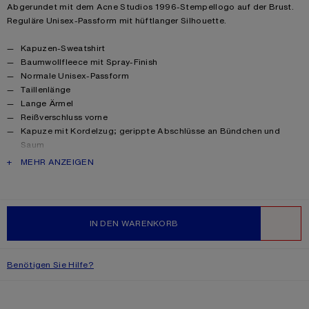
Abgerundet mit dem Acne Studios 1996-Stempellogo auf der Brust.
Reguläre Unisex-Passform mit hüftlanger Silhouette.
Product details
Kapuzen-Sweatshirt
Baumwollfleece mit Spray-Finish
Normale Unisex-Passform
Taillenlänge
Lange Ärmel
Reißverschluss vorne
Kapuze mit Kordelzug; gerippte Abschlüsse an Bündchen und
Saum
Kängurutaschen
PRODUCT DESCRIPTION
MEHR ANZEIGEN
Acne Studios 1996 Logostempel auf der Brust
Das weibliche Model ist 175 cm groß und trägt Größe S
Das männliche Model ist 188 cm groß und trägt Größe M
Hergestellt aus biologisch angebauter Baumwolle
IN DEN WARENKORB
Style ID: FN-UX-SWEA000108
WUNSCHL
Product information
Außenmaterial: 100 % Baumwolle, Futter: 100 % Baumwolle
Benötigen Sie Hilfe?