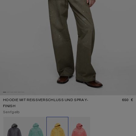
HOODIE MIT REISSVERSCHLUSS UND SPRAY-F
650 €
P
INISH
Aktuelle Farbe:
Senfgelb
Verfügbare Farben