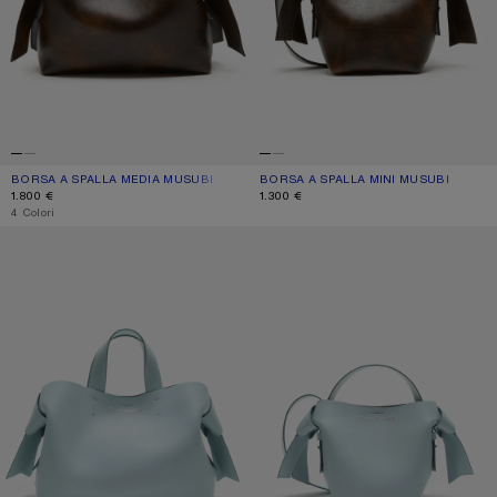
BORSA A SPALLA MEDIA MUSUBI
COLORE ATTUALE: GIALLO OCRA
PREZZO: 1.800 €.
BORSA A SPALLA MINI MUSUBI
COLORE ATTUALE: GIALLO OCRA
PREZZO: 1.300 €.
1.800 €
1.300 €
,
4 Colori
BORSA TOTE IN PELLE MUSUBI
BORSA A SPALLA MINI MUSUBI