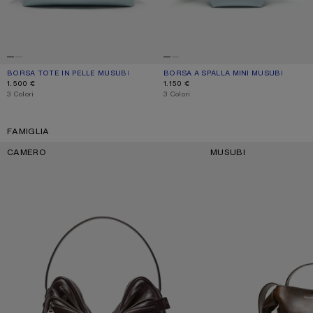
BORSA TOTE IN PELLE MUSUBI
COLORE ATTUALE: BLU CIPRIATO
PREZZO: 1.500 €.
BORSA A SPALLA MINI MUSUBI
COLORE ATTUALE: BLU CIPRIATO
PREZZO: 1.150 €.
1.500 €
1.150 €
,
3 Colori
,
3 Colori
FAMIGLIA
CAMERO
MUSUBI