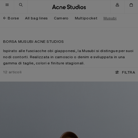
Salta alla navigazione
Salta al contenuto principale
Salta al piè di pagina
Borse
All bag lines
Camero
Multipocket
Musubi
BORSA MUSUBI ACNE STUDIOS
Ispirato alle fusciacche obi giapponesi, la Musubi si distingue per suoi
nodi contorti. Realizzata in camoscio o denim e sviluppata in una
gamma di taglie, colori e finiture stagionali.
12
articoli
FILTRA