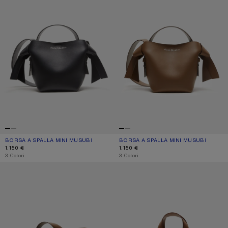
BORSA A SPALLA MINI MUSUBI
COLORE ATTUALE: NERO
PREZZO: 1.150 €.
BORSA A SPALLA MINI MUSUBI
COLORE ATTUALE: MARRONE CAMME
PREZZO: 1.150 €.
1.150 €
1.150 €
,
3 Colori
,
3 Colori
BORSA A SPALLA MEDIA MUSUBI
TOTE MUSUBI