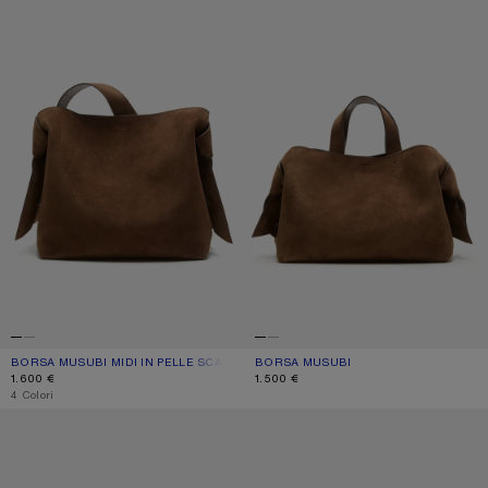
BORSA MUSUBI MIDI IN PELLE SCAMOSCIATA
COLORE ATTUALE: MARRONE COGNAC
PREZZO: 1.600 €.
BORSA MUSUBI
COLORE ATTUALE: MARRONE COGNA
PREZZO: 1.500 €.
1.600 €
1.500 €
,
4 Colori
BORSA A SPALLA MINI MUSUBI
BORSA A SPALLA MINI MUSUBI