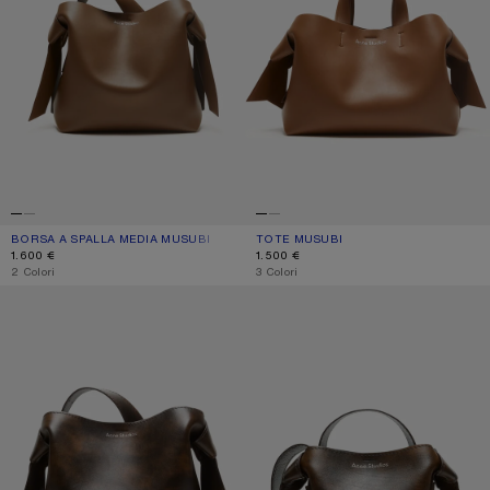
BORSA A SPALLA MEDIA MUSUBI
COLORE ATTUALE: MARRONE CAMMELLO
PREZZO: 1.600 €.
TOTE MUSUBI
COLORE ATTUALE: MARRONE CAMME
PREZZO: 1.500 €.
1.600 €
1.500 €
,
2 Colori
,
3 Colori
BORSA A SPALLA MEDIA MUSUBI
BORSA A SPALLA MINI MUSUBI