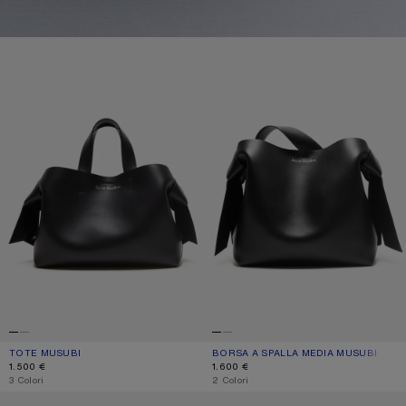
TOTE MUSUBI
BORSA A SPALLA MEDIA MUSUBI
TOTE MUSUBI
COLORE ATTUALE: NERO
PREZZO: 1.500 €.
BORSA A SPALLA MEDIA MUSUBI
COLORE ATTUALE: NERO
PREZZO: 1.600 €.
1.500 €
1.600 €
,
3 Colori
,
2 Colori
BORSA MUSUBI MIDI IN PELLE SCAMOSCIATA
BORSA MUSUBI