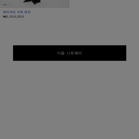
레이어드 수트 재킷
현재 색상: 네이비
가격: ₩2,050,000.
₩2,050,000
다음: 니트웨어