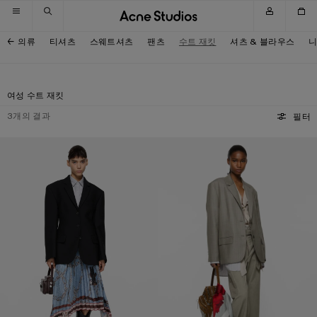
내비게이션으로 넘기기
메인 콘텐츠로 넘기기
하단으로 넘기기
의류
티셔츠
스웨트셔츠
팬츠
수트 재킷
셔츠 & 블라우스
여성 수트 재킷
3
개의 결과
필터
싱글 브레스티드 수트 재킷
레이어드 수트 재킷