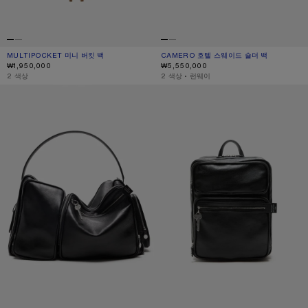
MULTIPOCKET 미니 버킷 백
현재 색상: 코냑 브라운
가격: ₩1,950,000.
CAMERO 호텔 스웨이드 숄더 백
현재 색상: 참깨 베이지
가격: ₩5,550,000.
₩1,950,000
₩5,550,000
,
2 색상
,
2 색상
,
런웨이
CAMERO 호텔 숄더 백
CAMERO 짐 백팩