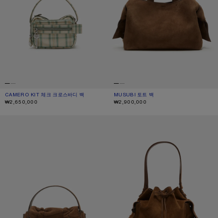
CAMERO KIT 체크 크로스바디 백
현재 색상: 그린/오렌지
가격: ₩2,650,000.
MUSUBI 토트 백
현재 색상: 코냑 브라운
가격: ₩2,900,000.
₩2,650,000
₩2,900,000
MULTIPOCKET 스웨이드 마이크로 백
MULTIPOCKET 스웨이드 버킷 백