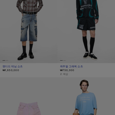
멘디드 데님 쇼츠
현재 색상: 미드 블루
가격: ₩1,650,000.
캐주얼 그래픽 쇼츠
현재 색상: 블랙
가격: ₩750,000.
₩1,650,000
₩750,000
,
2 색상
핑크 데님 쇼츠
빈티지 플리스 쇼츠