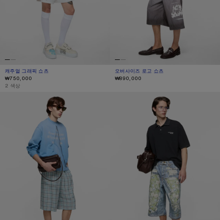
캐주얼 그래픽 쇼츠
현재 색상: 화이트
가격: ₩750,000.
오버사이즈 로고 쇼츠
현재 색상: 화이트/브라운
가격: ₩890,000.
₩750,000
₩890,000
,
2 색상
캐주얼 플란넬 체크 쇼츠
트롱프뢰유 데님 쇼츠