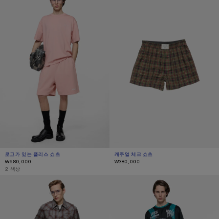
로고가 있는 플리스 쇼츠
현재 색상: 페이딩 핑크
가격: ₩680,000.
캐주얼 체크 쇼츠
현재 색상: 그린 멀티 컬러
가격: ₩380,000.
₩680,000
₩380,000
,
2 색상
멘디드 데님 쇼츠
캐주얼 그래픽 쇼츠