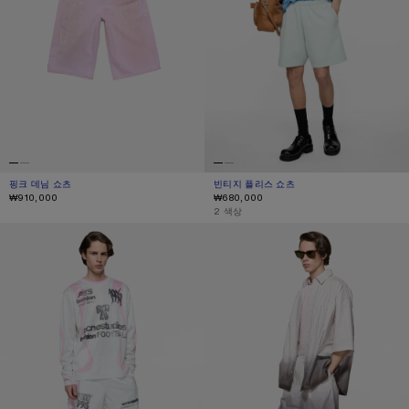
핑크 데님 쇼츠
현재 색상: 핑크
가격: ₩910,000.
빈티지 플리스 쇼츠
현재 색상: 페일 민트
가격: ₩680,000.
₩910,000
₩680,000
,
2 색상
캐주얼 그래픽 쇼츠
오버사이즈 로고 쇼츠