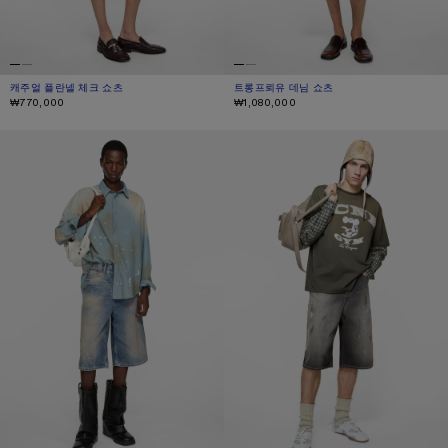
캐주얼 플란넬 체크 쇼츠
현재 색상: 터쿼즈/블루/화이트
가격: ₩770,000.
트롱프뢰유 데님 쇼츠
현재 색상: 블루/그린
가격: ₩1,080,000.
₩770,000
₩1,080,000
데님 쇼츠 - 루즈 핏
데님 쇼츠 - 루즈 핏