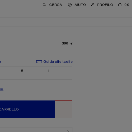
CERCA
AIUTO
PROFILO
00
390 €
PREZZO: 390 €.
e
Guida alle taglie
M
L
ca
 CARRELLO
WISHLIST