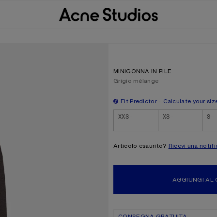
MINIGONNA IN PILE
Colore attuale:
Grigio mélange
Fit Predictor
Calculate your siz
Size
XXS
XS
S
Articolo esaurito?
Ricevi una notifi
AGGIUNGI AL
CONSEGNA GRATUITA