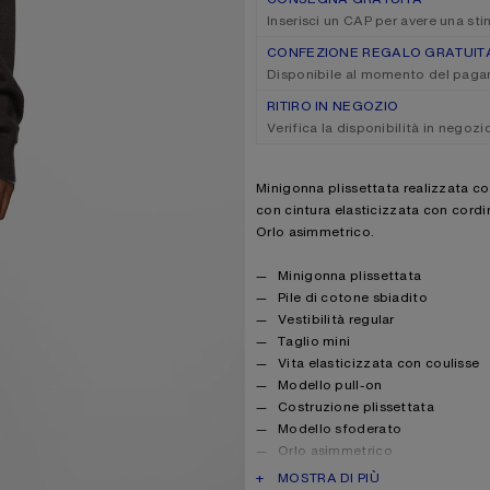
Inserisci un CAP per avere una st
CONFEZIONE REGALO GRATUIT
Disponibile al momento del pag
RITIRO IN NEGOZIO
Verifica la disponibilità in negozi
Product description
Minigonna plissettata realizzata co
con cintura elasticizzata con cordin
Orlo asimmetrico.
Product details
Minigonna plissettata
Pile di cotone sbiadito
Vestibilità regular
Taglio mini
Vita elasticizzata con coulisse
Modello pull-on
Costruzione plissettata
Modello sfoderato
Orlo asimmetrico
Vita regolabile
PRODUCT DESCRIPTION
MOSTRA DI PIÙ