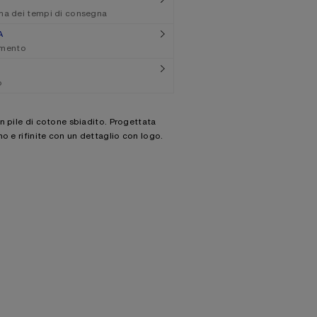
ima dei tempi di consegna
A
amento
o
n pile di cotone sbiadito. Progettata
o e rifinite con un dettaglio con logo.