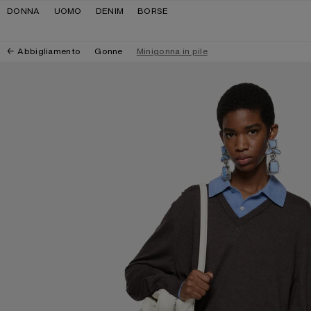
Salta alla navigazione
Salta al contenuto principale
Salta al piè di pagina
DONNA
UOMO
DENIM
BORSE
Abbigliamento
Gonne
Minigonna in pile