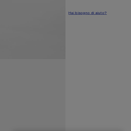
Dettaglio con logo
Il modello è alto 177 cm / 5'10 
Hai bisogno di aiuto?
ID modello: FN-WN-SKIR00085
Product information
Parte esterna: 17% Poliestere